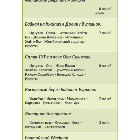
Алтайский рафтинг марафон
8 ночей
ночей
Байкал на джипах в Долину Вулканов.
Иркутск - Орлик - источники Хойто-
7 ночей
Гол - Долина Вулканов - Источники
Хойто-Гол - Жомболокский водопад -
Иркутск
Сплав-ТУР по реке Ока-Саянская
Иркутск - Ока - Жом-Болок -
8 ночей
Холбай-Харагол - Туристский Музей -
Каньон Орха-Бом - Большая Слюда -
Иркутск
Восточный берег Байкала. Бурятия.
Улан-Удэ - Иволгинск - Максимиха -
7 ночей
Баргузин - Гремячинск - Улан-Удэ.
Янтарное Настроение
Калининград – Куршская Коса –
3 ночи
Янтарный – Светлогорск
Балтийский Weekend