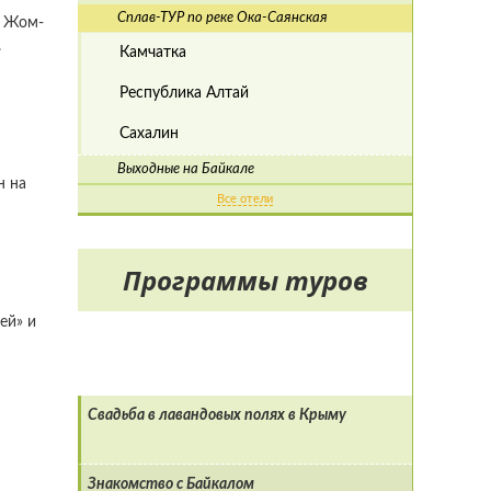
Сплав-ТУР по реке Ока-Саянская
и Жом-
.
Камчатка
Республика Алтай
Сахалин
Выходные на Байкале
н на
Все отели
Программы туров
ей» и
Свадьба в лавандовых полях в Крыму
Знакомство с Байкалом