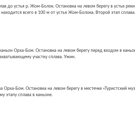
плав до устья р. Жом-Болок. Остановка на левом берегу в устье рек
 находится всего в 100 м от устья Жом-Болока. Второй этап сплава
в каньон Орха-Бом. Остановка на левом берегу перед входом в каньо
ахватывающему участку сплава. Ужин.
а Орха-Бом. Остановка на левом берегу в местечке «Туристский муз
му этапу сплава в каньоне.