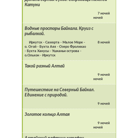
Катуни
7 ночей
ночей
Водные просторы Байкала. Круиз с
рыбалкой.
Иркутск - Сахюрта - Малое Море -
8 ночей
о. Огой - Бухта Аяя - Озеро Фролихао
- Бухта Хакусы - Ушканьи острова -
о.Ольхон - Иркутск
Такой разный Алтай
9 ночей
ночей
Путешествие на Северный Байкал.
Единение с природой.
9 ночей
Золотое кольцо Алтая
9 ночей
ночей