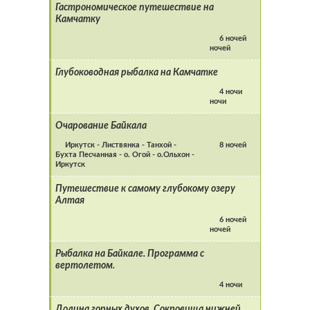
Гастрономическое путешествие на
Камчатку
6 ночей
ночей
Глубоководная рыбалка на Камчатке
4 ночи
ночи
Очарование Байкала
Иркутск - Листвянка - Танхой -
8 ночей
Бухта Песчанная - о. Огой - о.Ольхон -
Иркутск
Путешествие к самому глубокому озеру
Алтая
6 ночей
ночей
Рыбалка на Байкале. Программа с
вертолетом.
4 ночи
Долина горных духов. Сокровища нижней