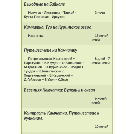
Выходные на Байкале
Иркутск - Листвянка - Танхой -
3 ночи
Бухта Песчаная - Иркутск
Камчатка: Тур на Курильское озеро
Камчатка
13 ночей
ночей
Путешествие на Камчатку
Петропавловск-Камчатский ~
8 дней - 7
Паратунка ~ В.Ксудач ~ О.Ключевое ~
ночей ночей
М.Травяной ~ О.Курильское ~ Ягодная
Тундра ~ К.Голыгинский /
Ходуткинский ~ В.Карымский ~
Д.Гейзеров ~ В.Узон ~ С.Эссо
Весенняя Камчатка: Вулканы и океан
6 ночей
ночей
Контрасты Камчатки. Путешествие к
вулканам.
10 ночей