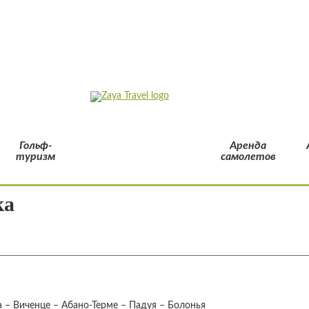
Гольф-
Аренда
туризм
самолетов
ка
 – Виченце – Абано-Терме – Падуя – Болонья