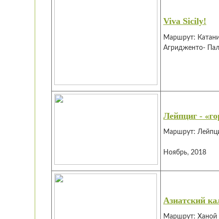
Viva Sicily!
Маршрут:
Катани
Агридженто- Па
Лейпциг - «г
Маршрут: Лейпц
Ноябрь, 2018
Азиатский ка
Маршрут: Ханой 