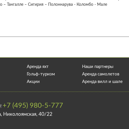
о – Тангалле – Сигирия – Полоннарува - Коломбо - Мале
Аренда яхт
Наши партнеры
Гольф-туризм
Аренда самолетов
Акции
Аренда вилл и шале
+7 (495) 980-5-777
u
а, Николоямская, 40/22