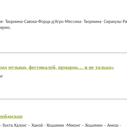
я- Таормина-Савока-Форца-д’Агро-Мессина- Таормина- Сиракузы-Ра
лермо.
ород музыки, фестивалей, ярмарок… и не только»
иг
лейдоскоп
- бухта Халонг – Ханой - Хошимин -Меконг – Хошимин – Анкор -