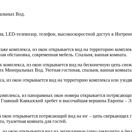
альных Вод.
ия,
LED
-телевизор, телефон, высокоскоростной доступ в Интрене
этаже комплекса, из окон открывается вид на территорию компле
я обстановка, современная мебель. Спальня, ванная комната.
ах комплекса, из окон открывается вид на бесконечную цепь сн
х Минеральных Вод. Уютная гостиная, спальня, ванная комната
кса, из окон открывается вид на территорию комплекса или уходя
 комплекса, из панорамных окон номера открывается потрясающий
– Главный Кавказский хребет и высочайшая вершина Европы – Эл
 из окон открывается потрясающий вид на юг – цепь сверкающих
а, туалетная комната для гостей.
са, из окон открывается вид на легендарные горы-лакколиты и б