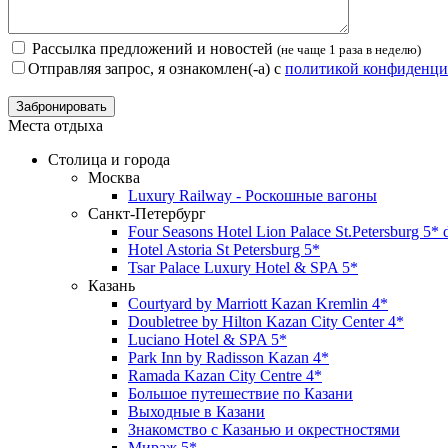
Рассылка предложений и новостей
(не чаще 1 раза в неделю)
Отправляя запрос, я ознакомлен(-а) с
политикой конфиденци
Места отдыха
Столица и города
Москва
Luxury Railway - Роскошные вагоны
Санкт-Петербург
Four Seasons Hotel Lion Palace St.Petersburg 5*
Hotel Astoria St Petersburg 5*
Tsar Palace Luxury Hotel & SPA 5*
Казань
Courtyard by Marriott Kazan Kremlin 4*
Doubletree by Hilton Kazan City Center 4*
Luciano Hotel & SPA 5*
Park Inn by Radisson Kazan 4*
Ramada Kazan City Centre 4*
Большое путешествие по Казани
Выходные в Казани
Знакомство с Казанью и окрестностями
Мираж 5*