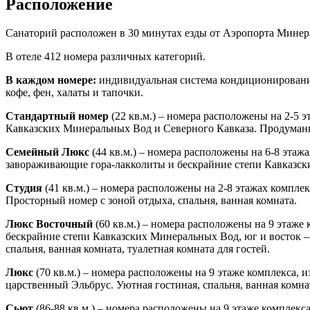
Расположение
Санаторий расположен в 30 минутах езды от Аэропорта Минер
В отеле 412 номера различных категорий.
В каждом номере:
индивидуальная система кондиционирован
кофе, фен, халаты и тапочки.
Стандартный номер
(22 кв.м.) – номера расположены на 2-5 
Кавказских Минеральных Вод и Северного Кавказа. Продуманна
Семейный Люкс
(44 кв.м.) – номера расположены на 6-8 этаж
завораживающие гора-лакколиты и бескрайние степи Кавказски
Студия
(41 кв.м.) – номера расположены на 2-8 этажах компле
Просторный номер с зоной отдыха, спальня, ванная комната.
Люкс Восточный
(60 кв.м.) – номера расположены на 9 этаже
бескрайние степи Кавказских Минеральных Вод, юг и восток 
спальня, ванная комната, туалетная комната для гостей.
Люкс
(70 кв.м.) – номера расположены на 9 этаже комплекса,
царственный Эльбрус. Уютная гостиная, спальня, ванная комнат
Сьют
(86-88 кв.м.) – номера расположены на 9 этаже комплек