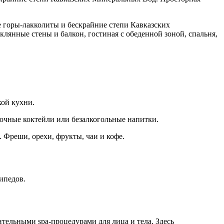
ые горы-лакколиты и бескрайние степи Кавказских
нные стены и балкон, гостиная с обеденной зоной, спальня,
кой кухни.
лочные коктейли или безалкогольные напитки.
. Фреши, орехи, фрукты, чаи и кофе.
ипедов.
вительными
spa
-процедурами для лица и тела. Здесь