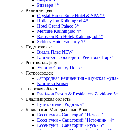
Ривьера 4*
Калининград
Crystal House Suite Hotel & SPA 5*
Holiday Inn Kaliningrad 4*
Hotel Grand Palace 5*
Mercure Kaliningrad 4*
Radisson Blu Hotel, Kaliningrad 4*
Schloss Hotel Yantarny 5*
Подмосковье
Вилла Плёс NEW
Клиника - санаторий "Ревиталь Парк"
Ростов-на-Дону
Уткино Country House
Петрозаводск
Загородная Резиденция «Шуйская Чупа»
Клиника Кивач
Тверская область
Radisson Resort & Residences Zavidovo 5*
Владимирская область
Бутик-отель "Родники"
Кавказские Минеральные Воды
Ессентуки - Санаторий "Истокъ"
Ессентуки - Санаторий "Источник" 4*
Ессентуки - Санаторий «Русь» 5*