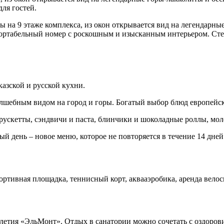
для гостей.
ны на 9 этаже комплекса, из окон открывается вид на легендарн
табельный номер с роскошным и изысканным интерьером. Стекля
казской и русской кухни.
лшебным видом на город и горы. Богатый выбор блюд европейс
 брускетты, сэндвичи и паста, блинчики и шоколадные роллы, мо
й день – новое меню, которое не повторяется в течение 14 дней
ртивная площадка, теннисный корт, аквааэробика, аренда велос
летия «ЭльМонт». Отдых в санатории можно сочетать с оздоро