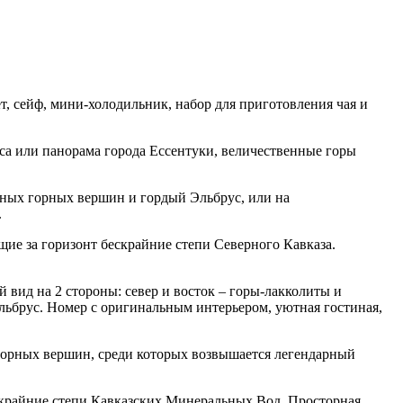
т, сейф, мини-холодильник, набор для приготовления чая и
кса или панорама города Ессентуки, величественные горы
ежных горных вершин и гордый Эльбрус, или на
.
щие за горизонт бескрайние степи Северного Кавказа.
 вид на 2 стороны: север и восток – горы-лакколиты и
ьбрус. Номер с оригинальным интерьером, уютная гостиная,
 горных вершин, среди которых возвышается легендарный
ескрайние степи Кавказских Минеральных Вод. Просторная