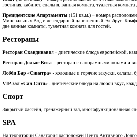
гостиная, кабинет, спальня, ванная комната, туалетная комната 
Президентские Апартаменты
(151 кв.м.) – номера расположе
Минеральных Вод и легендарный царственный Эльбрус. Комфор
две ванные комнаты, туалетная комната для гостей.
Рестораны
Ресторан Скандинави
я – диетические блюда европейской, кав
Ресторан Дольче Вита
– ресторан с панорамными окнами и во
Лобби Бар «Синатра»
- холодные и горячие закуски, салаты,
VIP
-зал «Сан-Сити»
- диетические блюда на любой вкус, кажды
Спорт
Закрытый бассейн, тренажерный зал, многофункциональная спо
SPA
На территории Санатория расположен Центр Активного Долго