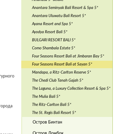
Anantara Seminyak Bali Resort & Spa 5*
Anantara Uluwatu Bali Resort 5*
Ayana Resort and Spa 5*
Ayodya Resort Bali 5*
BULGARI RESORT BALI 5*
Como Shambala Estate 5*
Four Seasons Resort Bali at Jimbaran Bay 5*
Four Seasons Resort Bali at Sayan 5*
Mandapa, a Ritz-Carlton Reserve 5*
турного
The Chedi Club Tanah Gajah 5*
The Laguna, a Luxury Collection Resort & Spa 5*
The Mulia Bali 5*
The Ritz-Carlton Bali 5*
 города
The St. Regis Bali Resort 5*
Остров Бинтан
Остров Ломбок