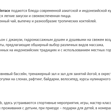
Terrace
подаются блюда современной азиатской и индонезийской ку
я легкие закуски и свежеиспеченная пицца.
енный чай, выпечку и разнообразие тропических коктейлей.
ьон с джакузи, гидромассажным душем и душевыми на свежем воз
неты, предлагающие обширный выбор различных видов массажа,
нных на индонезийских традициях и с использованием местных го
невый бассейн, тренажерный зал и зал для занятий йогой, в окрес
гулки на слонах, рафтинг, байдарки, велосипед, курсы кулинарного
Club, здесь устраиваются спортивные мероприятия, игры, мастер-клас
 проживания с детьми, при приезде – подарки для детей, в номера