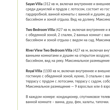
Sayan Villa
(312 кв м, включая внутреннее и внешнее
среди джунглей и прудов с лотосом, состоит из гос
гардеробной, ванной комнаты с ванной и душем, д
бассейном и зоной отдыха. Вид на долину. Максима
Two Bedroom Villa
(427 кв м, включая внутреннее и 
с обеденной зоной, 2 спален, 2 ванных комнат с в
бассейном и зоной отдыха с видом на сад. Максима
River View Two Bedroom Villa
(427 кв м, включая вн
ванными комнатами и душем на открытом воздухе; 
бассейном, вид на реку. Максимальное размещение 
Royal Villa
(1100 кв м, включая внутреннее и внешне
гостиную с обеденной зоной, кухню, 3 спальни с в
террасу с прудом с лотосами, террасу с садом, со
Максимальное размещение — 9 взрослых или 6 взро
В каждом номере: кондиционер, спутниковое телеви
ванной комнате – ванна, душ, фен, халаты, тапочки.