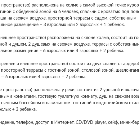
 пространство) расположена на холме в самой высокой точке курор
тиной с обеденной зоной на 6 человек, спальни с кроватью под пол
уша на свежем воздухе, просторной террасы с садом, собственным
льное размещение – 3 взрослых или 2 взрослых + 1 ребенок.
внешнее пространство) расположена на склоне холма, состоит из г
анной и душем, 2 душевых на свежем воздухе, террасы с собственны
льное размещение – 6 взрослых или 4 взрослых + 2 ребенка.
утреннее и внешнее пространство) состоит из двух спален с гардер
просторной террасы с гостиной зоной, столовой зоной, шезлонгам
— 6 взрослых или 4 взрослых + 2 ребенка.
е пространство) расположена у реки, состоит из 2 уровней и включа
анными комнатами, гостевую туалетную комнату, душ на свежем воз
бственным бассейном и павильоном–гостиной в индонезийском стил
слых + 3 ребенка.
дение, телефон, доступ в Интернет, CD/DVD player, сейф, мини-бар