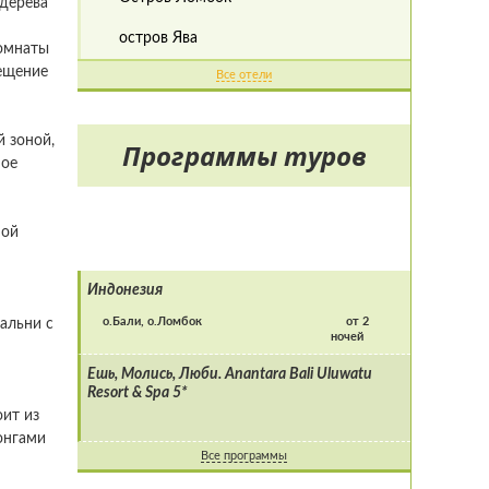
 дерева
остров Ява
комнаты
мещение
Все отели
й зоной,
Программы туров
ное
ной
Индонезия
о.Бали, о.Ломбок
от 2
альни с
ночей
Ешь, Молись, Люби. Anantara Bali Uluwatu
Resort & Spa 5*
оит из
онгами
Все программы