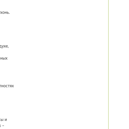
хонь.
духе,
рных
тностях
сы и
х –