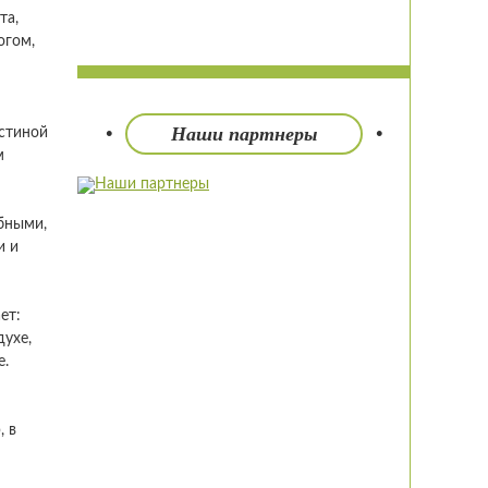
та,
огом,
Наши партнеры
остиной
м
обными,
и и
ет:
духе,
е.
, в