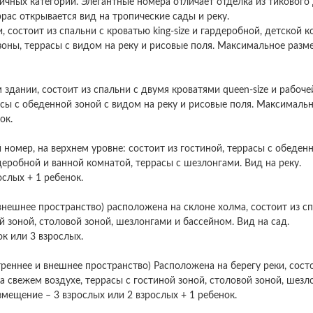
чных категорий. Элегантные номера отличает отделка из тикового
рас открывается вид на тропические сады и реку.
, состоит из спальни с кроватью king-size и гардеробной, детской 
зоны, террасы с видом на реку и рисовые поля. Максимальное раз
 здании, состоит из спальни с двумя кроватями queen-size и рабоче
расы с обеденной зоной с видом на реку и рисовые поля. Максималь
ок.
 номер, на верхнем уровне: состоит из гостиной, террасы с обеден
рдеробной и ванной комнатой, террасы с шезлонгами. Вид на реку.
слых + 1 ребенок.
 внешнее пространство) расположена на склоне холма, состоит из сп
й зоной, столовой зоной, шезлонгами и бассейном. Вид на сад.
к или 3 взрослых.
треннее и внешнее пространство) Расположена на берегу реки, сост
а свежем воздухе, террасы с гостиной зоной, столовой зоной, шезл
змещение – 3 взрослых или 2 взрослых + 1 ребенок.