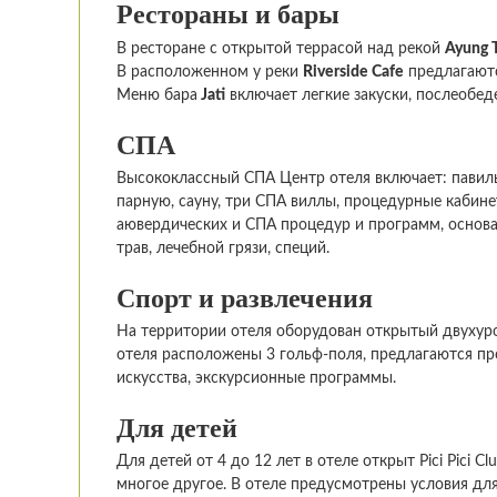
Рестораны и бары
В ресторане с открытой террасой над рекой
Ayung 
В расположенном у реки
Riverside Cafe
предлагаютс
Меню бара
Jati
включает легкие закуски, послеобед
СПА
Высококлассный СПА Центр отеля включает: павил
парную, сауну, три СПА виллы, процедурные каби
аювердических и СПА процедур и программ, основа
трав, лечебной грязи, специй.
Спорт и развлечения
На территории отеля оборудован открытый двухуров
отеля расположены 3 гольф-поля, предлагаются про
искусства, экскурсионные программы.
Для детей
Для детей от 4 до 12 лет в отеле открыт Pici Pici 
многое другое. В отеле предусмотрены условия для