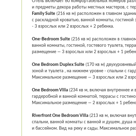
Отель включает 60 комфортабельных номеров разли
и предметы декора работы местных мастеров, с тер
Family Suite
(216 кв м) расположен в главном здании
с раскладной кроватью, ванной комнаты, гостиной 
- 3 взрослых или 2 взрослых + 2 ребенка.
One-Bedroom Suite
(216 кв м) расположен в главном
ванной комнаты, гостиной, гостевого туалета, тер
размещение — 3 взрослых или 2 взрослых + 1 ребен
One Bedroom Duplex Suite
(170 кв м) двухуровневый
зоной и туалета , на нижнем уровне - спальни с га
Максимальное размещение — 3 взрослых или 2 взро
One Bedroom Villa
(234 кв м, включая внутреннее и
гардеробной и ванной комнатой, террасы с гостино
Максимальное размещение — 2 взрослых + 1 ребено
Riverfront One Bedroom Villa
(213 кв м, включая вну
спальни, ванной комнаты с ванной и душем, душа н
и бассейном. Вид на реку и сады. Максимальное ра