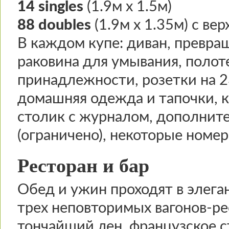
14 singles
(1.9м х 1.5м)
88 doubles
(1.9м х 1.35м) с ве
В каждом купе: диван, превра
раковина для умывания, полот
принадлежности, розетки на 2
домашняя одежда и тапочки, к
столик с журналом, дополните
(ограничено), некоторые номе
Ресторан и бар
Обед и ужин проходят в элега
трех неповторимых вагонов-ре
тончайший лен, французское 