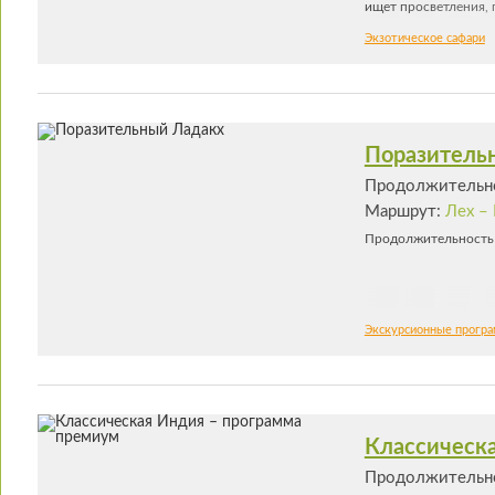
ищет просветления, 
впитывают чарующую
Экзотическое сафари
древними храмами и
популярному и краси
небольшой территор
Национальный Короле
которое благодаря 
мест на планете. Не
Поразитель
непременно поможет
Продолжительно
Маршрут:
Лех – 
Продолжительность 8
Экскурсионные прогр
Классическа
Продолжительно