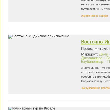
мы выросли и можем 
путешествия Вы увид
махараджей, но глав
Экзотическое сафари
бенгальских тигров,
писал про Шерхана,
животным Индии. Уви
сложно сказать, но В
Восточно-И
Продолжительно
Маршрут:
Дели 
Джалдапара – Ба
Бхубанешвар – П
Знаете ли Вы, что г
который называют «
особенно в Великобр
Падмасамбхаву, кото
Драгоценный Учитель
Экскурсионные прогр
тексты и предсказан
должны будут переда
в определенное, одни
тибетского тантризм
интереснейших штато