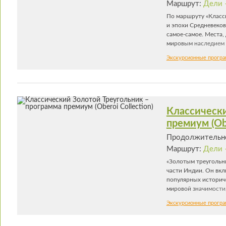
Маршрут:
Дели 
По маршруту «Класс
и эпохи Средневеков
самое-самое. Места,
мировым наследием 
святых, зодчих и во
Экскурсионные прогр
роскошь традиционно
2003 году отметивше
Классически
премиум (Obe
Продолжительно
Маршрут:
Дели 
«Золотым треугольн
части Индии. Он вкл
популярных историче
мировой значимости,
Агры, где находитс
Экскурсионные прогр
Раджастана, поража
великолепные интерь
усилят незабываемые