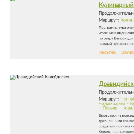
который теперь офиц
Кулинарный 
Бенгалии – Калькутт
Продолжительно
Колкату.
Маршрут:
Кочин
Программа тура очен
изучением индийских
по озеру Вембанад и
каждый путешественн
одной из самых сло
Гурмэ туры
Экскурс
сосредоточена вокру
корица и гвоздика, т
служит основным ком
частью сервировки с
все можно найти в ке
искусственных добав
Дравидийск
Продолжительно
Маршрут:
Ченна
Чидамбарам – К
– Перьяр – Кова
Вырваться из повсед
древнейшими храмам
создателя понятия «
Кералы, притаившиес