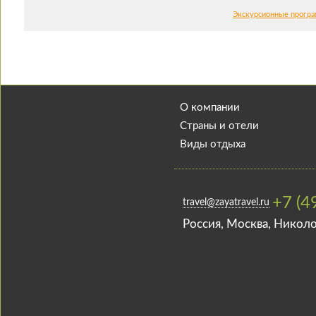
китайские сети к Ко
Экскурсионные прогр
почему Голландский 
удивительных факто
О компании
Страны и отели
Виды отдыха
+7 (4
travel@zayatravel.ru
Роcсия, Москва, Николо