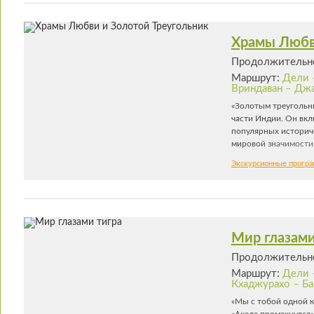
Resorts славится ун
пример, как образцы
Храмы Любв
Продолжительно
Маршрут:
Дели 
Вриндаван – Дж
«Золотым треугольн
части Индии. Он вкл
популярных историче
мировой значимости,
Агры, где находитс
Экскурсионные прогр
Раджастана, поража
города Орчхи с непо
комплекс Кхаджурах
каменными иллюстрац
Мир глазами
Продолжительно
Маршрут:
Дели 
Кхаджурахо – Бан
«Мы с тобой одной кр
«Акела промахнулся»