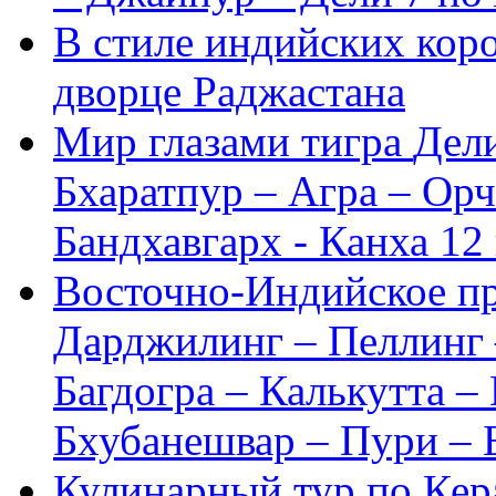
В стиле индийских кор
дворце Раджастана
Мир глазами тигра
Дел
Бхаратпур – Агра – Ор
Бандхавгарх - Канха
12
Восточно-Индийское п
Дарджилинг – Пеллинг 
Багдогра – Калькутта –
Бхубанешвар – Пури – 
Кулинарный тур по Кер