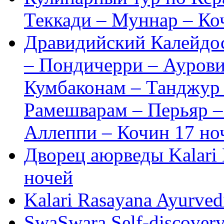
Теккади – Муннар – К
Дравидийский Калейдо
– Пондичерри – Аурови
Кумбаконам – Танджур 
Рамешварам – Перьяр –
Аллеппи – Кочин
17 но
Дворец аюрведы Kalari
ночей
Kalari Rasayana Ayurvedi
SwaSwara Self-discovery