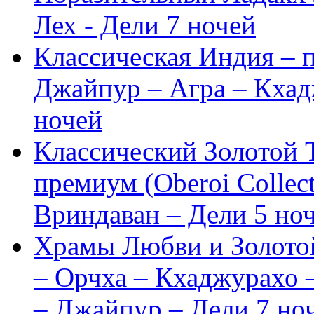
Лех - Дели
7 ночей
Классическая Индия –
Джайпур – Агра – Кхад
ночей
Классический Золотой 
премиум (Oberoi Collect
Вриндаван – Дели
5 но
Храмы Любви и Золото
– Орчха – Кхаджурахо 
– Джайпур – Дели
7 но