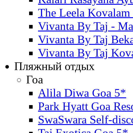
The Leela Kovalam
Vivanta By Taj - Ma
Vivanta By Taj Beka
Vivanta By Taj Kov
Пляжный отдых
Гоа
Alila Diwa Goa 5*
Park Hyatt Goa Res
SwaSwara Self-disc
Taj Exotica Goa 5*