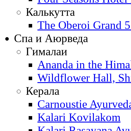
Калькутта
The Oberoi Grand 
Спа и Аюрведа
Гималаи
Ananda in the Hima
Wildflower Hall, Sh
Керала
Carnoustie Ayurved
Kalari Kovilakom
Kalari Rasayana Ayu