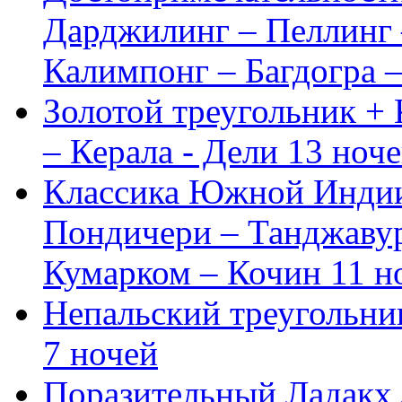
Дарджилинг – Пеллинг 
Калимпонг – Багдогра 
Золотой треугольник + 
– Керала - Дели
13 ноч
Классика Южной Инди
Пондичери – Танджавур
Кумарком – Кочин
11 н
Непальский треугольни
7 ночей
Поразительный Ладакх