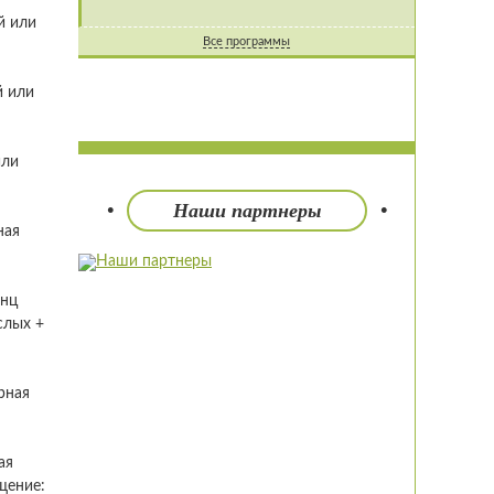
й или
Все программы
й или
или
Наши партнеры
ная
енц
слых +
рная
ая
щение: