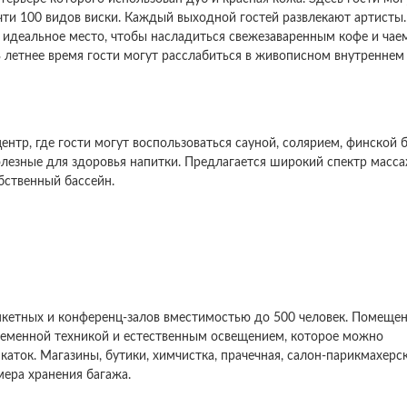
чти 100 видов виски. Каждый выходной гостей развлекают артисты.
 идеальное место, чтобы насладиться свежезаваренным кофе и чае
летнее время гости могут расслабиться в живописном внутреннем
нтр, где гости могут воспользоваться сауной, солярием, финской б
лезные для здоровья напитки. Предлагается широкий спектр масс
бственный бассейн.
анкетных и конференц-залов вместимостью до 500 человек. Помещен
ременной техникой и естественным освещением, которое можно
аток. Магазины, бутики, химчистка, прачечная, салон-парикмахерск
мера хранения багажа.