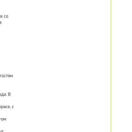
х со
я
 гостям
да. В
расе, с
том
ут