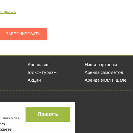
ergpalais
ЗАБРОНИРОВАТЬ
Аренда яхт
Наши партнеры
Гольф-туризм
Аренда самолетов
Акции
Аренда вилл и шале
+7 (495) 980-5-777
u
а, Николоямская, 40/22
Принять
, повысить
ике
ажаете