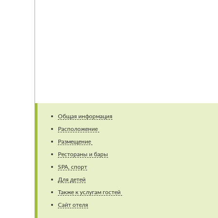
Общая информация
Расположение
Размещение
Рестораны и бары
SPA, спорт
Для детей
Также к услугам гостей
Сайт отеля