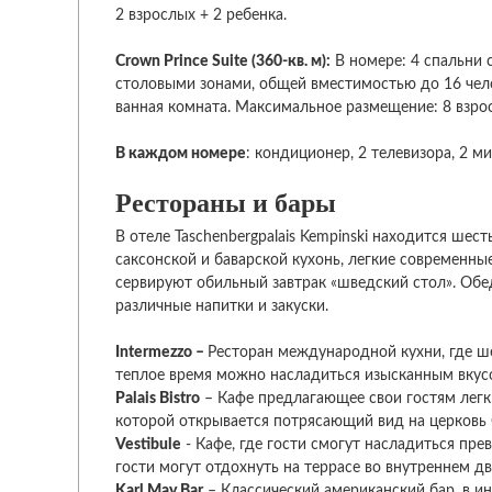
2 взрослых + 2 ребенка.
Crown
Prince
Suite
(360-кв. м):
В номере: 4 спальни с
столовыми зонами, общей вместимостью до 16 чело
ванная комната. Максимальное размещение: 8 взрос
В каждом номере
: кондиционер, 2 телевизора, 2 м
Рестораны и бары
В отеле Taschenbergpalais Kempinski находится шес
саксонской и баварской кухонь, легкие современны
сервируют обильный завтрак «шведский стол». Обе
различные напитки и закуски.
Intermezzo –
Ресторан международной кухни, где ш
теплое время можно насладиться изысканным вкус
Palais Bistro
– Кафе предлагающее свои гостям легк
которой открывается потрясающий вид на церковь 
Vestibule
- Кафе, где гости смогут насладиться п
гости могут отдохнуть на террасе во внутреннем д
Karl May Bar
– Классический американский бар, в ин