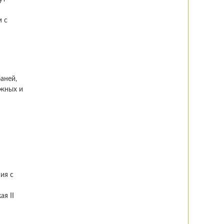
м с
аней,
ажных и
ия с
ая II