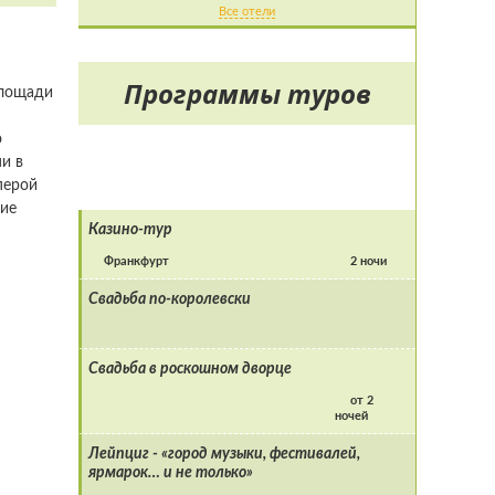
Все отели
Программы туров
площади
ю
и в
перой
ние
Казино-тур
Франкфурт
2 ночи
Свадьба по-королевски
Свадьба в роскошном дворце
от 2
ночей
Лейпциг - «город музыки, фестивалей,
ярмарок… и не только»