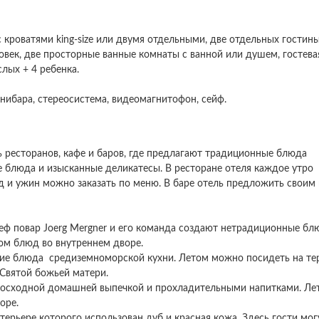
 кроватями king-size или двумя отдельными, две отдельных гостины
век, две просторные ванные комнаты с ванной или душем, гостева
лых + 4 ребенка.
инибара, стереосистема, видеомагнитофон, сейф.
ть ресторанов, кафе и баров, где предлагают традиционные блюда
е блюда и изысканные деликатесы. В ресторане отеля каждое утро
д и ужин можно заказать по меню. В баре отель предложить своим
еф повар Joerg Mergner и его команда создают нетрадиционные блю
ом блюд во внутреннем дворе.
ие блюда средиземноморской кухни. Летом можно посидеть на тер
Святой божьей матери.
ревосходной домашней выпечкой и прохладительными напитками. Ле
воре.
терьере которого использован дуб и красная кожа. Здесь гости мог