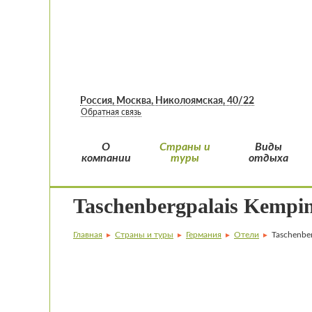
Россия, Москва, Николоямская, 40/22
Обратная связь
О
Страны и
Виды
компании
туры
отдыха
Taschenbergpalais Kempin
Главная
Страны и туры
Германия
Отели
Taschenber
►
►
►
►