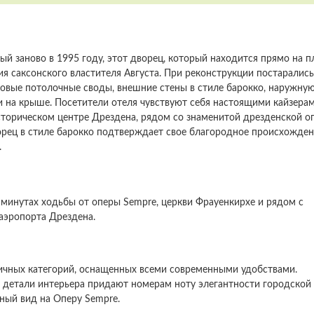
ый заново в 1995 году, этот дворец, который находится прямо на 
ния саксонского властителя Августа. При реконструкции постарались
овые потолочные своды, внешние стены в стиле барокко, наружну
и на крыше. Посетители отеля чувствуют себя настоящими кайзерам
торическом центре Дрездена, рядом со знаменитой дрезденской о
орец в стиле барокко подтверждает свое благородное происхожде
.
 минутах ходьбы от оперы Sempre, церкви Фрауенкирхе и рядом с
аэропорта Дрездена.
личных категорий, оснащенных всеми современными удобствами.
детали интерьера придают номерам ноту элегантности городской
ный вид на Оперу Sempre.